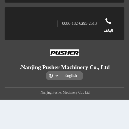
0086-1
Nanjing Pusher Machi
Nanjing Pusher Machiner