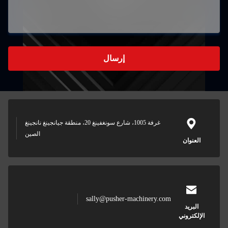
إرسال
غرفة 1005، شارع سونغفينغ 20، منطقة جيانجينغ نانجينغ
الصين
sally@pusher-