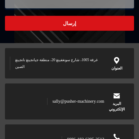
إرسال
غرفة 1005، شارع سونغفينغ 20، منطقة جيانجينغ نانجينغ
الصين
العنوان
sally@pusher-machinery.com
البريد
الإلكتروني