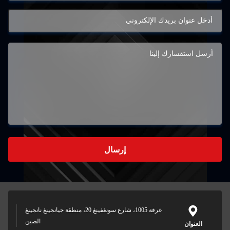
إرسال
غرفة 1005، شارع سونغفينغ 20، منطقة جيانجينغ نانجينغ
الصين
العنوان