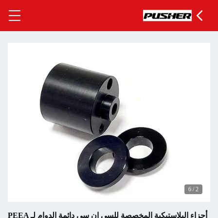
أجزاء البلاستيكية المخصصة للسي ان سي دائمة الدوام لـ PEEA