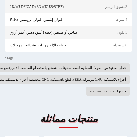
2D/ ((PDF/CAD) 3D ((IGES/STEP)
البولي إيثيلين،البولي بروبيلين،PTFE
صافي أو طبيعي (فضة) أسود ذهبي أحمر أزرق
صناعة الإلكترونيات وشرائح الموصلات
Tags:
للصدأ,مكونات التصنيع باستخدام الحاسب الآلي,قطع معدنية تشكيله باستخدام الحاسب الآلي
ت مماثلة