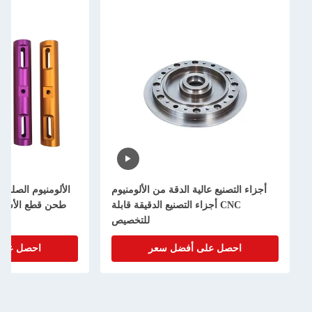
قة من الألومنيوم
الألومنيوم الصلب الميكانيكي Cnc تحويل
تصنيع الدقيقة قابلة
طحن قطع الأسلاك EDM خدمة التصنيع
للتخصيص
الدقيق
ل سعر
احصل على أفضل سعر