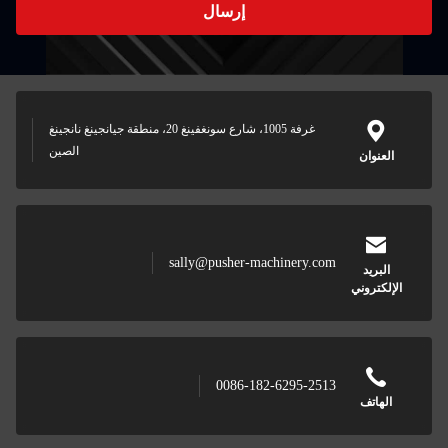
إرسال
غرفة 1005، شارع سونغفينغ 20، منطقة جيانجينغ نانجينغ
الصين
sally@pusher-
0086-1