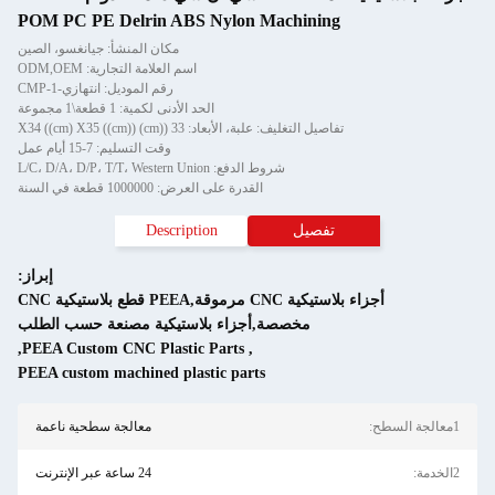
POM PC PE Delrin ABS Nylon Ma
مكان المنشأ: جيانغسو، الصين
اسم العلامة التجارية: ODM,OEM
رقم الموديل: انتهازي-CMP-1
الحد الأدنى لكمية: 1 قطعة\1 مجموعة
لأبعاد: 33 ((cm) X34 ((cm) X35 ((cm))
وقت التسليم: 7-15 أيام عمل
روط الدفع: L/C، D/A، D/P، T/T، Western Union
القدرة على العرض: 1000000 قطعة في السنة
Description
إبراز:
أجزاء بلاستيكية CNC مرموقة,PEEA قطع بلاستيكية CNC
ة,أجزاء بلاستيكية مصنعة حسب الطلب
,
PEEA Custom CNC Plastic Parts
,
PEEA custom machined plastic parts
معالجة سطحية ناعمة
24 ساعة عبر الإنترنت