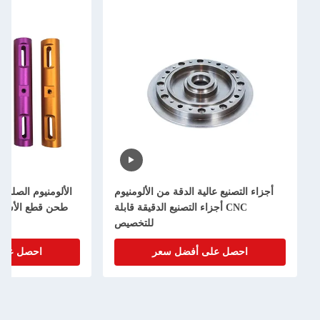
قة من الألومنيوم
الألومنيوم الصلب الميكانيكي Cnc تحويل
تصنيع الدقيقة قابلة
طحن قطع الأسلاك EDM خدمة التصنيع
للتخصيص
الدقيق
ل سعر
احصل على أفضل سعر