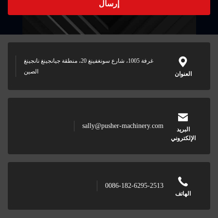
إرسال
غرفة 1005، شارع سونغفينغ 20، منطقة جيانجينغ نانجينغ
الصين
sally@pusher-
0086-1