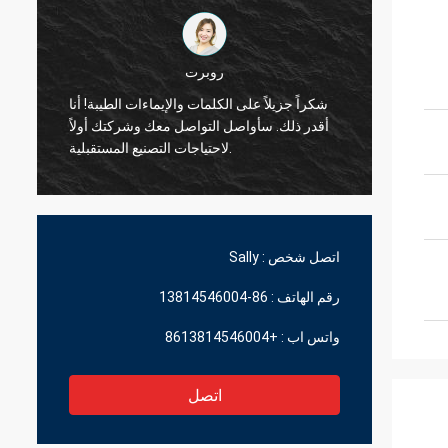
روبرت
شكراً جزيلاً على الكلمات والإيماءات الطيبة! أنا
ن كانوا
أقدر ذلك. سأواصل التواصل معك وشركتك أولاً
دين لنا
لاحتياجات التصنيع المستقبلية.
اتصل شخص :
Sally
رقم الهاتف :
86-13814546004
واتس اب :
+8613814546004
اتصل