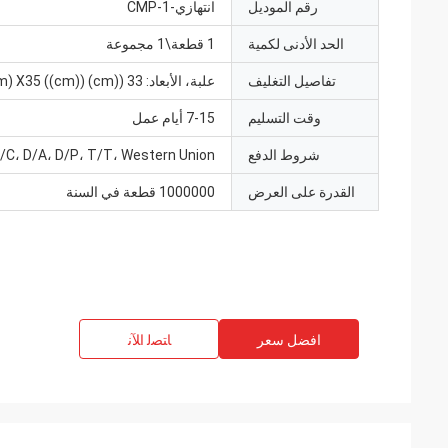
رقم الموديل
انتهازي-CMP-1
الحد الأدنى لكمية
1 قطعة\1 مجموعة
تفاصيل التغليف
علبة، الأبعاد: 33 ((cm) X34 ((cm) X35 ((cm))
وقت التسليم
7-15 أيام عمل
شروط الدفع
/C، D/A، D/P، T/T، Western Union
القدرة على العرض
1000000 قطعة في السنة
افضل سعر
ﺎﺘﺼﻟ ﺍﻶﻧ