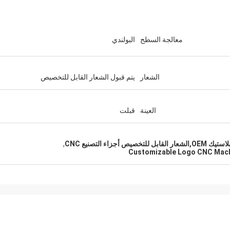
معالجة السطح
البولندي
كيفن
(كامل)
أريد أن أشكركم يا رفاق على الرجال الذي
لطفاء جداً ومفي
الشعار
يتم قبول الشعار القابل للتخصيص
العينة
قبلت
,
Customizable Logo CNC Mach