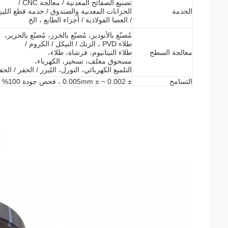
تصنيع الصفائح المعدنية / معالجة CNC /
الخدمة
الخزانات المعدنية والصندوق / خدمة قطع الليز
/ العصا الفولاذية / أجزاء الطابع ، الخ
مُصنّع بالأنوديز، مُصنّع بالخرز، مُصنّع بالحرير،
طلاء PVD ، الزنك / النيكل / الكروم /
معالجة السطح
طلاء التيتانيوم، فرشاة، طلاء،
مسحوق مغلف، تسخير، الكهرباء،
التلميع الكهربائي، النورل، الليزر / الحفر / الحف
التسامح
± 0.002 ~ ± 0.005mm ، فحص جودة 100% قبل التسليم ،