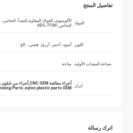
تفاصيل المنتج
الألومنيوم، الفولاذ المقاوم للصدأ، النحاس،
المواد
النحاس، ABS، POM
جودة عالية، سعر تنافسي وتواصل ممتاز.
اللون
أسود، أحمر، أزرق، فضي،.. الخ
صناعة المعدات الأولية
متاحة
أجزاء معالجة CNC OEM,أجزاء من نايلون بلاستيك OEM,الشعار القابل للتخصيص أجزاء التصنيع CNC
إبراز
ining Parts
,
nylon plastic parts OEM
اترك رسالة