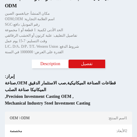
ODM
مكان المنشأ: جيانغسو، الصين
اسم العلامة التجارية: ODM,OEM
رقم الموديل: دافع-SGC
الحد الأدنى لكمية: 1 قطعة أو 1 مجموعة
تفاصيل التغليف: علبة كرتون أو الخشب الرقائقي
وقت التسليم: 7-15 يوم عمل
شروط الدفع: L/C، D/A، D/P، T/T، Western Union
القدرة على العرض: 1000000 في السنة
تفصيل
Description
إبراز:
قطاعات الصناعة الميكانيكية,صب الاستثمار الدقيق OEM,صناعة
الميكانيكا صناعة الصلب
,
Precision Investment Casting OEM
,
Mechanical Industry Steel Investment Casting
1اسم المنتج:
OEM \ ODM
2الأبعاد:
مخصصة