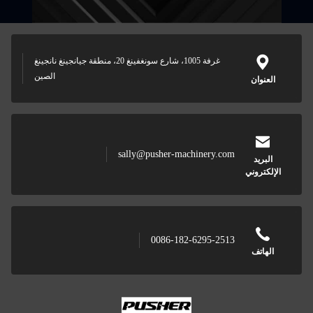
غرفة 1005، شارع سونغفينغ 20، منطقة جيانجينغ نانجينغ
الصين
العنوان
sally@pusher-machinery.com
البريد
الإلكتروني
0086-182-6295-2513
الهاتف