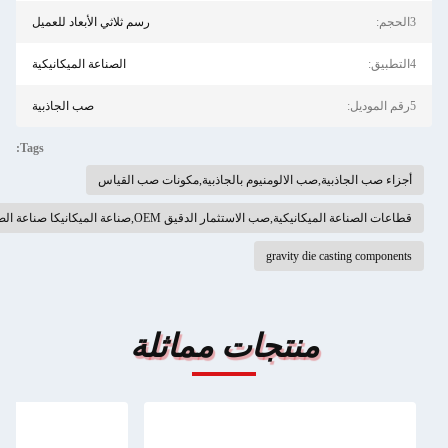
3الحجم:
رسم ثلاثي الأبعاد للعميل
4التطبيق:
الصناعة الميكانيكية
5رقم الموديل:
صب الجاذبية
Tags:
أجزاء صب الجاذبية,صب الالومنيوم بالجاذبية,مكونات صب القياس
قطاعات الصناعة الميكانيكية,صب الاستثمار الدقيق OEM,صناعة الميكانيكا صناعة الصلب
gravity die casting components
منتجات مماثلة