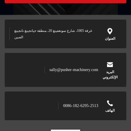
غرفة 1005، شارع سونغفينغ 20، منطقة جيانجينغ نانجينغ
الصين
sally@pusher-machinery
0086-182-6295-