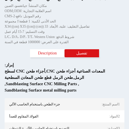
مكان المنشأ: جيانغسو، الصين
اسم العلامة التجارية: ODM,OEM
رقم الموديل: دافع-CMS-2
الحد الأدنى لكمية: 1 قطعة\1 مجموعة
تفاصيل التغليف: علبة، الأبعاد: 33 ((cm) X34 ((cm) X35 ((cm))
وقت التسليم: 7-15 أيام عمل
شروط الدفع: L/C، D/A، D/P، T/T، Western Union
القدرة على العرض: 1000000 قطعة في السنة
تفصيل
Description
إبراز:
المعدات الصناعية أجزاء طحن CNC,أجزاء طحن CNC لسطح
الرمل,طحن الرمل قطع طحن المعادن السطحية
,
Sandblasting Surface CNC Milling Parts
,
Sandblasting Surface metal milling parts
جزء الطحن باستخدام الحاسب الآلي
الفولاذ المقاوم للصدأ
التصنيع باستخدام الحاسب الآلي + النتوءات