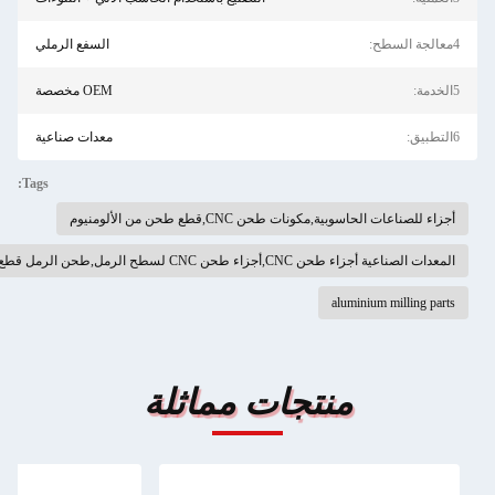
السفع الرملي
OEM مخصصة
معدات صناعية
Tags:
ت طحن CNC,قطع طحن من الألومنيوم
الرمل قطع طحن المعادن السطحية
al
نتجات مماثلة