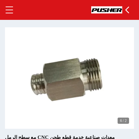
 خدمة قطع طحن CNC مع سطح الرمل