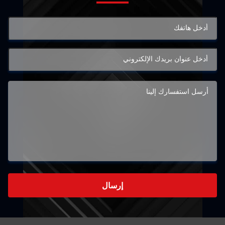
إرسال