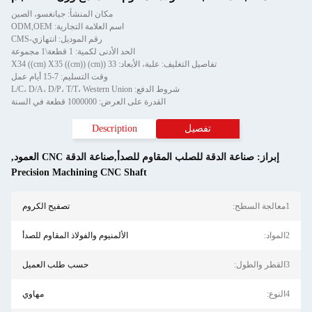
مكان المنشأ: جيانغسو، الصين
اسم العلامة التجارية: ODM,OEM
رقم الموديل: انتهازي-CMS
الحد الأدنى لكمية: 1 قطعة\1 مجموعة
تفاصيل التغليف: علبة، الأبعاد: 33 ((cm) X34 ((cm) X35 ((cm))
وقت التسليم: 7-15 أيام عمل
شروط الدفع: L/C، D/A، D/P، T/T، Western Union
القدرة على العرض: 1000000 قطعة في السنة
تفصيل
Description
إبراز:
صناعة الدقة للصلب المقاوم للصدأ,صناعة الدقة CNC العمود
,
Precision Machining CNC Shaft
1معالجة السطح:
تصفيح الكروم
2المواد:
الألمنيوم والفولاذ المقاوم للصدأ
3القطر والطول:
حسب طلب العميل
4النوع:
مهاوي