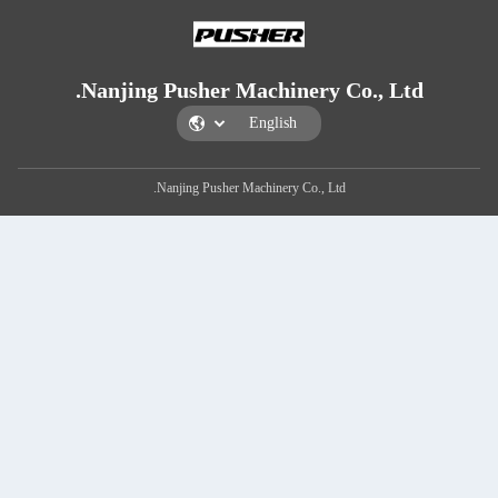
Nanjing Pu
Nanjin