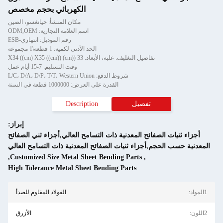
الكهربائي بحجم مخصص
مكان المنشأ: جيانغسو، الصين
م العلامة التجارية: ODM,OEM
رقم الموديل: انتهازي-ESB
نى لكمية: 1 قطعة\1 مجموعة
))
وقت التسليم: 7-15 أيام عمل
قطعة في السنة
Descri
إبراز:
ح العالي,أجزاء ثني الصفائح
معدنية ذات التسامح العالي
,
Customized Size Metal S
High Tolerance Metal She
الفولاذ المقاوم للصدأ
الأزرق