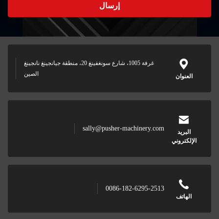
غرفة 1005، شارع سونغفينغ 20، منطقة جيانجينغ نانجينغ
الصين