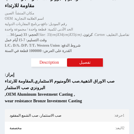
مقاومة للارتداء
مكان المنشأ: الصين
اسم العلامة التجارية: OEM
رقم الموديل: دافع-برنامج المقارنات الدولية
الحد الأدنى لكمية: قطعة واحدة / مجموعة واحدة
صيل التغليف:
Carton.
كرتون.
Size: 33(cm)X34(cm)X35(cm)
الحجم: 33 (سم) X34 (سم) X35 (سم)
وقت التسليم: 7-15 أيام عمل
شروط الدفع: L/C، D/A، D/P، T/T، Western Union
القدرة على العرض: 1000000 قطعة في السنة
تفصيل
Description
إبراز:
صب الاوراق الذهبية,صب الألومنيوم الاستثماري,المقاومة للارتداء
البرونزي صب الاستثمار
,
OEM Aluminum Investment Casting
,
wear resistance Bronze Investment Casting
1حرفة:
صب الاستثمار، صب الشمع المفقود
2البعد:
مخصصة