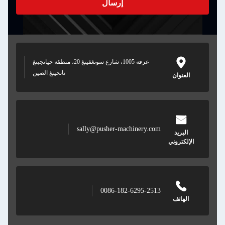
إرسال
غرفة 1005، شارع سونغفينغ 20، منطقة جيانجينغ
نانجينغ الصين
العنوان
sally@pusher-machinery.com
البريد
الإلكتروني
0086-182-6295-2513
الهاتف