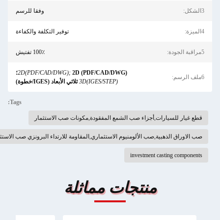
3الشكل:
وفقا للرسم
4الميزة:
توفير التكلفة والكفاءة
5مراقبة الجودة:
100٪ تفتيش
2D (PDF/CAD/DWG)؛
2D(PDF/CAD/DWG);
6ملف الرسم:
3D(IGES/STEP)
ثلاثي الأبعاد (IGES/خطوة)
Tags:
قطع غيار للسيارات,أجزاء صب الشمع المفقودة,مكونات صب الاستثمار
صب الاوراق الذهبية,صب الألومنيوم الاستثماري,المقاومة للارتداء البرونزي صب الاستثمار
investment casting components
منتجات مماثلة