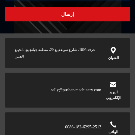
إرسال
غرفة 1005، شارع سونغفينغ 20، منطقة جيانجينغ نانجينغ
الصين
sally@pusher-machin
0086-182-62