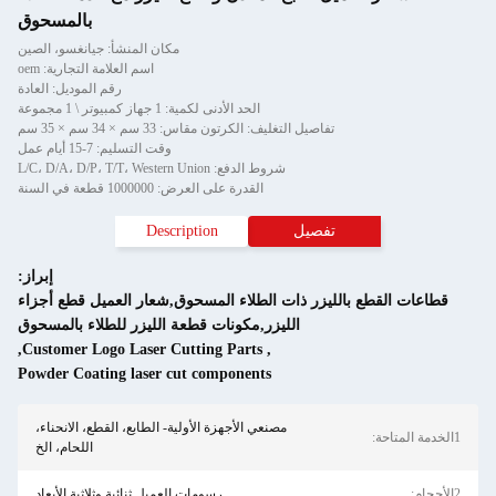
بالمسحوق
مكان المنشأ: جيانغسو، الصين
اسم العلامة التجارية: oem
رقم الموديل: العادة
الحد الأدنى لكمية: 1 جهاز كمبيوتر \ 1 مجموعة
يل التغليف: الكرتون مقاس: 33 سم × 34 سم × 35 سم
وقت التسليم: 7-15 أيام عمل
شروط الدفع: L/C، D/A، D/P، T/T، Western Union
القدرة على العرض: 1000000 قطعة في السنة
صيل
Description
إبراز:
زر ذات الطلاء المسحوق,شعار العميل قطع أجزاء
الليزر,مكونات قطعة الليزر للطلاء بالمسحوق
,
Customer Logo Laser Cutting Parts
,
Powder Coating laser cut components
مصنعي الأجهزة الأولية- الطابع، القطع، الانحناء،
اللحام، الخ
رسومات العميل ثنائية وثلاثية الأبعاد