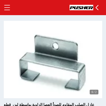
لعصا الزاوية بواسطة ليزر قطع