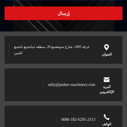
ل
غرفة 1005، شارع سونغفينغ 20، منطقة جيانجينغ نانجينغ
الصين
sally@p