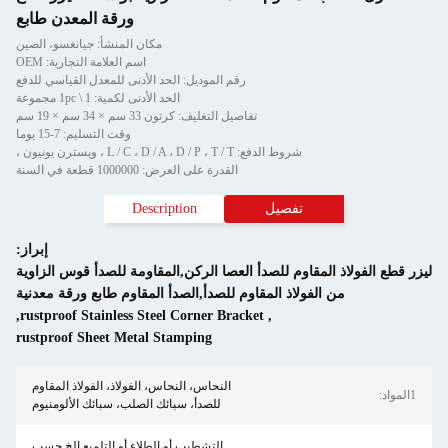
ورقة المعدن طابع
مكان المنشأ: جيانغسو، الصين
اسم العلامة التجارية: OEM
موديل: الحد الأدنى للمعدل القياسي للدفع
الحد الأدنى لكمية: 1pc \ 1 مجموعة
 كرتون 33 سم × 34 سم × 19 سم
وقت التسليم: 7-15 يوما
لى العرض: 1000000 قطعة في السنة
Description
إبراز:
 الركن,المقاومة للصدأ قوس الزاوية
دأ,الصدأ المقاوم طابع ورقة معدنية
,
rustproof Stainless Steel Corner
rustproof Sheet Metal Stamping
حاس، النحاس، الفولاذ، الفولاذ المقاوم
لصدأ، سبائك الصلب، سبائك الألومنيوم
لتشطيب أو الطلاء أو التلميع الخ حسب