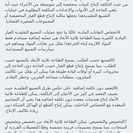
من حيث التكلفة لإنتاج كميات منخفضة إلى متوسطة من الأجزاء.حيث أنه
يلغي الحاجة إلى الأدوات والإعدادات المكلفة المطلوبة في عمليات
التصنيع التقليديةهذا يجعلها مثالية لإنتاج قطع الغيار المخصصة أو
المجموعات الصغيرة اقتصاديا.
4انخفاض النفايات المادية: غالبًا ما تنتج عمليات التصنيع التقليدية الغيار
المادية الكبيرة.بينما الطباعة ثلاثية الأبعاد هي عملية إضافية تستخدم فقط
المواد اللازمة لبناء الجزءهذا يقلل من نفايات المواد ويساهم في
ممارسات التصنيع المستدامة.
5التصنيع حسب الطلب: يسمح الطباعة ثلاثية الأبعاد بالتصنيع حسب
الطلب، مما يسمح بإنتاج قطع الغيار حسب الحاجة دون الحاجة إلى
مخزونات كبيرة أو أوقات قيادة طويلة.هذا يمكن أن يقلل من تكاليف
المخزون، متطلبات مساحة التخزين، وخطر التقادم.
6التعقيد دون تكلفة إضافية: على عكس طرق التصنيع التقليدية حيث
يضيف التعقيد في كثير من الأحيان إلى التكلفة، يمكن للطباعة ثلاثية
الأبعاد إنتاج هندسات معقدة دون تكلفة إضافية.هذا يعني أن التصاميم
المعقدة مع الخصائص الداخلية، يمكن إنتاج القطع أو الهياكل الشبكة دون
زيادة تكاليف الإنتاج.
7التخصيص والتخصيص: تمكن الطباعة ثلاثية الأبعاد من تخصيص وتخصيص
المنتجات، مما يسمح بتصميمات فريدة مصممة وفقًا للتفضيلات الفردية أو
المتطلبات المحددة.هذا أمر ذو قيمة خاصة في الصناعات مثل الرعاية