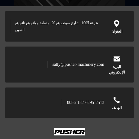
غرفة 1005، شارع سونغفينغ 20، منطقة جيانجينغ نانجينغ
الصين
العنوان
sally@pusher-machinery.com
البريد
الإلكتروني
0086-182-6295-2513
الهاتف