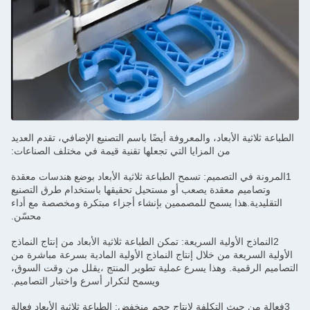
الطباعة ثلاثية الأبعاد، والمعروفة أيضًا باسم التصنيع الإضافي، تقدم العديد
من المزايا التي تجعلها تقنية قيمة في مختلف الصناعات:
1المرونة في التصميم: تسمح الطباعة ثلاثية الأبعاد بوضع هندسات معقدة
وتصاميم معقدة يصعب أو مستحيل تحقيقها باستخدام طرق التصنيع
التقليدية.هذا يسمح للمصممين بإنشاء أجزاء مبتكرة ومخصصة مع أداء
محسّن.
2النماذج الأولية السريعة: تمكن الطباعة ثلاثية الأبعاد من إنتاج النماذج
الأولية السريعة من خلال إنتاج النماذج الأولية المادية بسرعة مباشرة من
التصاميم الرقمية. وهذا يسرع عملية تطوير المنتج ،يقلل من وقت السوق،
ويسمح لتكرار أسرع واختبار التصاميم.
3فعالة من حيث التكلفة لإنتاج حجم منخفض: الطباعة ثلاثية الأبعاد فعالة