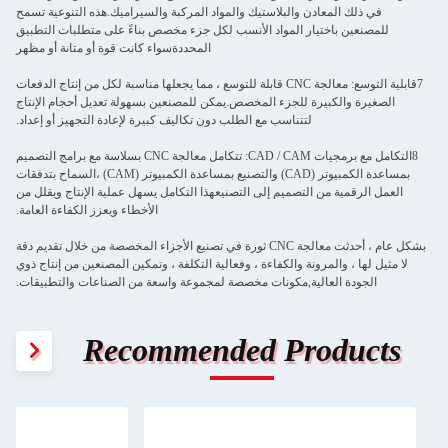
في ذلك المعادن والبلاستيك والمواد المركبة والسيراميك.هذه التنوعية تسمح
للمصنعين باختيار المواد الأنسب لكل جزء مخصص بناءً على متطلبات التطبيق
المحددةسواء كانت قوة أو متانة أو مظهر
7قابلية التوسع: معالجة CNC قابلة للتوسع ، مما يجعلها مناسبة لكل من إنتاج الدفعات
الصغيرة والكبيرة للجزء المخصص.يمكن للمصنعين بسهولة تعديل أحجام الإنتاج
لتتناسب مع الطلب دون تكاليف كبيرة لإعادة التجهيز أو إعداد.
8التكامل مع برمجيات CAD / CAM: تتكامل معالجة CNC بسلاسة مع برامج التصميم
بمساعدة الكمبيوتر (CAD) والتصنيع بمساعدة الكمبيوتر (CAM) ،السماح بتدفقات
العمل الرقمية من التصميم إلى التصنيعهذا التكامل يسهل عملية الإنتاج ويقلل من
الأخطاء ويعزز الكفاءة العامة.
بشكل عام ، أحدثت معالجة CNC ثورة في تصنيع الأجزاء المخصصة من خلال تقديم دقة
لا مثيل لها ، والمرونة والكفاءة ، وفعالية التكلفة ، وتمكين المصنعين من إنتاج ذوي
الجودة العالية,مكونات مخصصة لمجموعة واسعة من الصناعات والتطبيقات.
Recommended Products