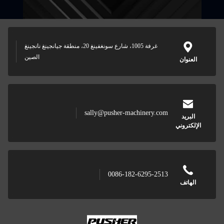
غرفة 1005، شارع سونغفينغ 20، منطقة جيانجينغ نانجينغ
الصين
العنوان
sally@pusher-machinery.com
البريد
الإلكتروني
0086-182-6295-2513
الهاتف