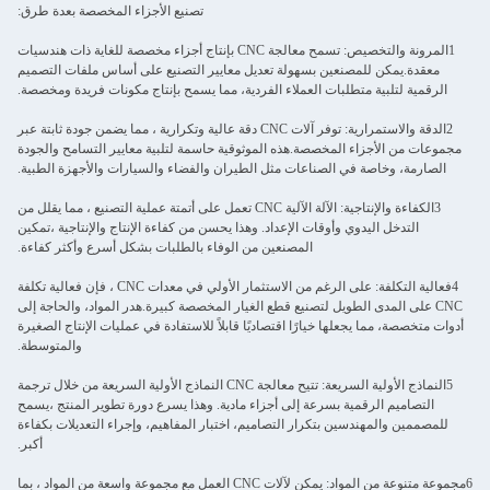
تصنيع الأجزاء المخصصة بعدة طرق:
1المرونة والتخصيص: تسمح معالجة CNC بإنتاج أجزاء مخصصة للغاية ذات هندسيات
معقدة.يمكن للمصنعين بسهولة تعديل معايير التصنيع على أساس ملفات التصميم
الرقمية لتلبية متطلبات العملاء الفردية، مما يسمح بإنتاج مكونات فريدة ومخصصة.
2الدقة والاستمرارية: توفر آلات CNC دقة عالية وتكرارية ، مما يضمن جودة ثابتة عبر
مجموعات من الأجزاء المخصصة.هذه الموثوقية حاسمة لتلبية معايير التسامح والجودة
الصارمة، وخاصة في الصناعات مثل الطيران والفضاء والسيارات والأجهزة الطبية.
3الكفاءة والإنتاجية: الآلة الآلية CNC تعمل على أتمتة عملية التصنيع ، مما يقلل من
التدخل اليدوي وأوقات الإعداد. وهذا يحسن من كفاءة الإنتاج والإنتاجية ،تمكين
المصنعين من الوفاء بالطلبات بشكل أسرع وأكثر كفاءة.
4فعالية التكلفة: على الرغم من الاستثمار الأولي في معدات CNC ، فإن فعالية تكلفة
CNC على المدى الطويل لتصنيع قطع الغيار المخصصة كبيرة.هدر المواد، والحاجة إلى
أدوات متخصصة، مما يجعلها خيارًا اقتصاديًا قابلاً للاستفادة في عمليات الإنتاج الصغيرة
والمتوسطة.
5النماذج الأولية السريعة: تتيح معالجة CNC النماذج الأولية السريعة من خلال ترجمة
التصاميم الرقمية بسرعة إلى أجزاء مادية. وهذا يسرع دورة تطوير المنتج ،يسمح
للمصممين والمهندسين بتكرار التصاميم، اختبار المفاهيم، وإجراء التعديلات بكفاءة
أكبر.
6مجموعة متنوعة من المواد: يمكن لآلات CNC العمل مع مجموعة واسعة من المواد ، بما